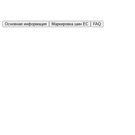
Гарантия
Гарантия качества
Основная информация
Маркировка шин EC
FAQ
Производитель
Triangle
Год выпуска (DOT)
2025
Ширина
175 мм
Высота
65