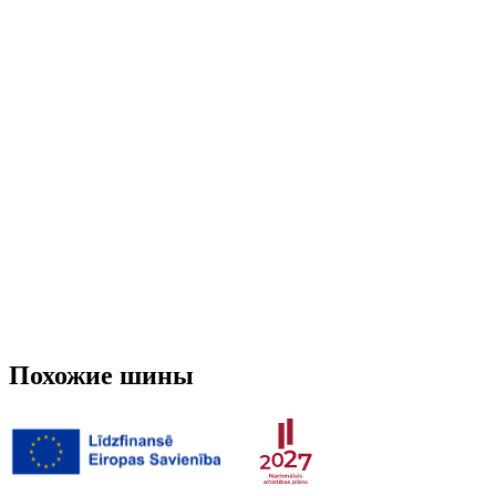
Run-flat
Нет
Шипованная
Нет
3PMSF (Альпийский символ)
Нет
Вес
6.79 кг
Похожие шины