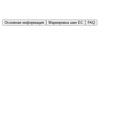
Гарантия
Гарантия качества
Основная информация
Маркировка шин EC
FAQ
Производитель
Sailun
Год выпуска (DOT)
2025
Ширина
155 мм
Высота
80