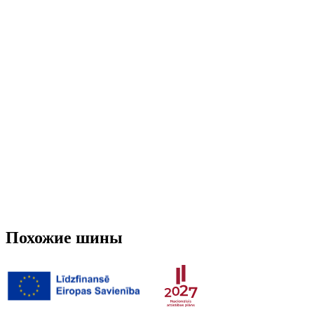
Run-flat
Нет
Шипованная
Нет
3PMSF (Альпийский символ)
Нет
Вес
6.07 кг
Похожие шины