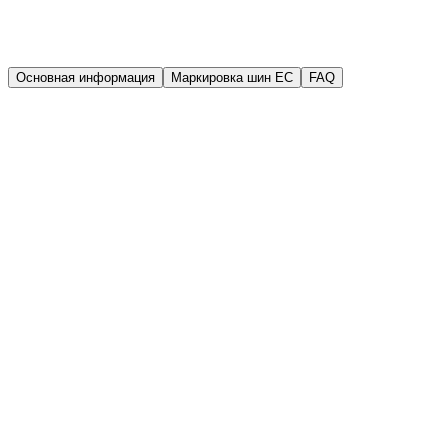
Гарантия
Гарантия качества
Основная информация
Маркировка шин EC
FAQ
Производитель
Road Rider
Год выпуска (DOT)
2025
Ширина
185 мм
Высота
70