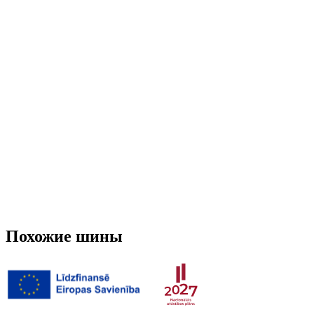
Run-flat
Нет
Шипованная
Нет
3PMSF (Альпийский символ)
Нет
Вес
7.077 кг
Похожие шины