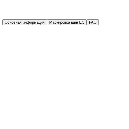
Гарантия
Гарантия качества
Основная информация
Маркировка шин EC
FAQ
Производитель
Road Rider
Год выпуска (DOT)
2025
Ширина
185 мм
Высота
65