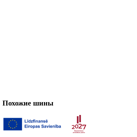
Run-flat
Нет
Шипованная
Нет
3PMSF (Альпийский символ)
Нет
Вес
6.897 кг
Похожие шины