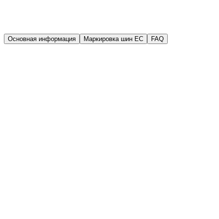
Гарантия
Гарантия качества
Основная информация
Маркировка шин EC
FAQ
Производитель
Laufenn
Год выпуска (DOT)
2021
Ширина
185 мм
Высота
70