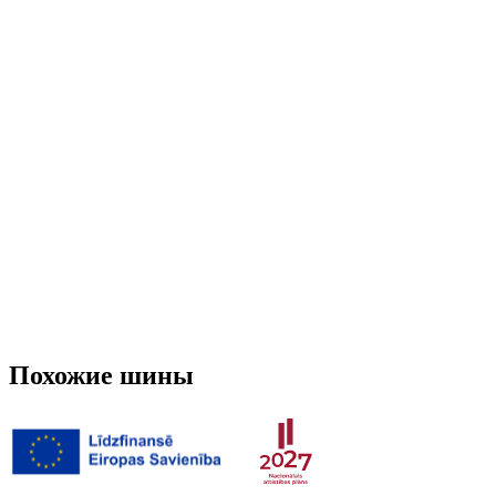
Run-flat
Нет
Шипованная
Нет
3PMSF (Альпийский символ)
Нет
Вес
7.963 кг
Похожие шины