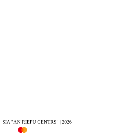
Шиномонтаж
Хранение шин и дисков
Покраска дисков
Ремонт дисков
Реставрация дисков
Прокатка дисков
Проточка дисков
Сварка дисков
Покраска тормозных суппортов
Удаление хрома
Магазин шин
Летняя резина
Зимняя резина
Всесезонная резина
Подбор резины по авто
Калькулятор шин
SIA "AN RIEPU CENTRS" | 2026