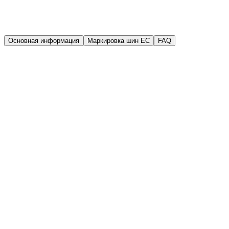
Гарантия
Гарантия качества
Основная информация
Маркировка шин EC
FAQ
Производитель
Dynamo
Год выпуска (DOT)
2025
Ширина
175 мм
Высота
70