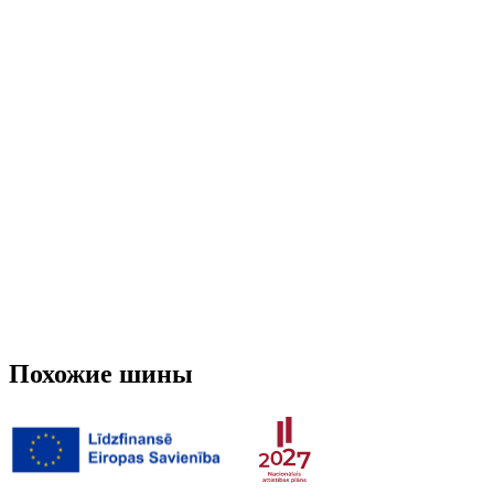
Run-flat
Нет
Шипованная
Нет
3PMSF (Альпийский символ)
Нет
Вес
10.37 кг
Похожие шины