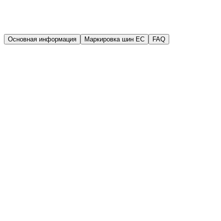
Гарантия
Гарантия качества
Основная информация
Маркировка шин EC
FAQ
Производитель
Bridgestone
Год выпуска (DOT)
2017
Ширина
155 мм
Высота
80