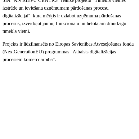
SIA "AN RIEPU CENTRS" realizē projektu "Tīmekļa vietnes
izstrāde un ieviešana uzņēmumam pārdošanas procesu
digitalizācijai", kura mērķis ir uzlabot uzņēmuma pārdošanas
procesus, izveidojot jaunu, funkcionālu un lietotājam draudzīgu
tīmekļa vietni.
Projekts ir līdzfinansēts no Eiropas Savienības Atveseļošanas fonda
(NextGenerationEU) programmas "Atbalsts digitalizācijas
procesiem komercdarbībā".
Dzirkaļu iela 44, Rīga
anriepas@anriepas.lv
67-38-50-58