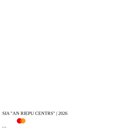
Riepu montāža
Riepu un disku glabāšana
Disku krāsošana
Disku remonts
Disku restaurācija
Disku valcēšana
Disku virpošana
Disku metināšana
Bremžu suportu krāsošana
Hroma noņemšana
Riepas
Vasaras riepas
Ziemas riepas
Vissezonas riepas
Riepu atlase pēc auto
Riepu kalkulators
SIA "AN RIEPU CENTRS" | 2026