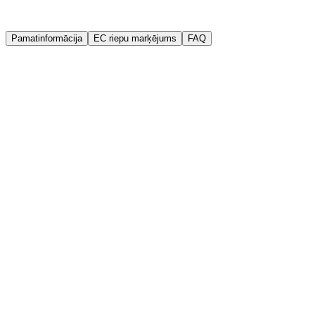
Garantija
Kvalitātes garantija
Pamatinformācija
EC riepu marķējums
FAQ
Ražotājs
Triangle
Ražošanas gads (DOT)
2026
Platums
155 mm
Augstums
65