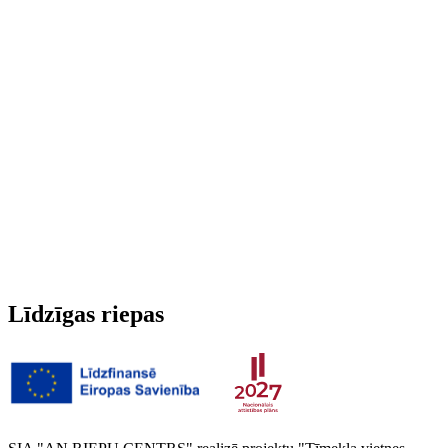
Run-flat
Nē
Radžotas
Nē
3PMSF (Alpu simbols)
Nē
Svars
5.98 kg
Līdzīgas riepas