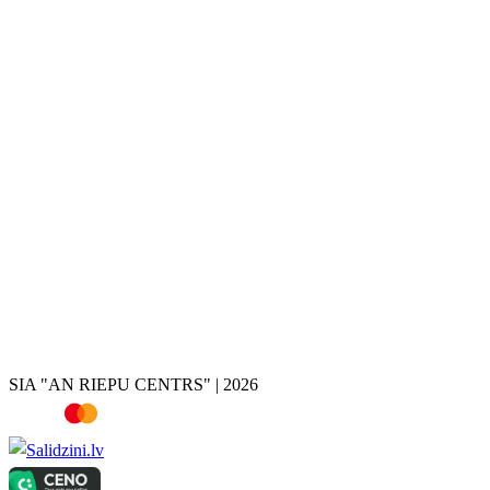
Disku krāsošana
Disku remonts
Disku restaurācija
Disku valcēšana
Disku virpošana
Disku metināšana
Bremžu suportu krāsošana
Hroma noņemšana
Riepas
Vasaras riepas
Ziemas riepas
Vissezonas riepas
Riepu atlase pēc auto
Riepu kalkulators
SIA "AN RIEPU CENTRS" | 2026
Televizori, Dārza nojumes, Dārza instrumenti, Rokas instrumenti, Ro