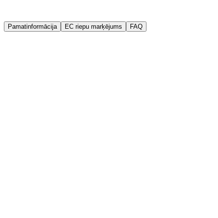
Garantija
Kvalitātes garantija
Pamatinformācija
EC riepu marķējums
FAQ
Ražotājs
Sailun
Ražošanas gads (DOT)
2024
Platums
185 mm
Augstums
60