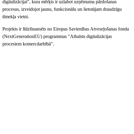
digitalizācijai", kura mērķis ir uzlabot uzņēmuma pārdošanas
procesus, izveidojot jaunu, funkcionālu un lietotājam draudzīgu
tīmekļa vietni.
Projekts ir līdzfinansēts no Eiropas Savienības Atveseļošanas fonda
(NextGenerationEU) programmas "Atbalsts digitalizācijas
procesiem komercdarbībā".
Dzirkaļu iela 44, Rīga
anriepas@anriepas.lv
67-38-50-58
+37126625569