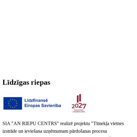
Radžotas
Nē
3PMSF (Alpu simbols)
Nē
Svars
7.902 kg
Līdzīgas riepas
SIA "AN RIEPU CENTRS" realizē projektu "Tīmekļa vietnes
izstrāde un ieviešana uzņēmumam pārdošanas procesu