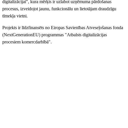
digitalizācijai", kura mērķis ir uzlabot uzņēmuma pārdošanas
procesus, izveidojot jaunu, funkcionālu un lietotājam draudzīgu
tīmekļa vietni.
Projekts ir līdzfinansēts no Eiropas Savienības Atveseļošanas fonda
(NextGenerationEU) programmas "Atbalsts digitalizācijas
procesiem komercdarbībā".
Dzirkaļu iela 44, Rīga
anriepas@anriepas.lv
67-38-50-58
+37126625569