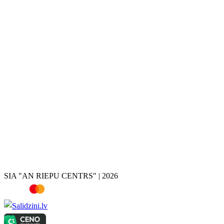
Disku krāsošana
Disku remonts
Disku restaurācija
Disku valcēšana
Disku virpošana
Disku metināšana
Bremžu suportu krāsošana
Hroma noņemšana
Riepas
Vasaras riepas
Ziemas riepas
Vissezonas riepas
Riepu atlase pēc auto
Riepu kalkulators
SIA "AN RIEPU CENTRS" | 2026
Televizori, Dārza nojumes, Dārza instrumenti, Rokas instrumenti, Ro