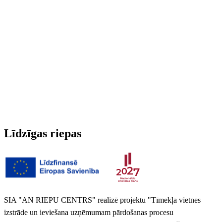
Radžotas
Nē
3PMSF (Alpu simbols)
Nē
Svars
7.336 kg
Līdzīgas riepas
SIA "AN RIEPU CENTRS" realizē projektu "Tīmekļa vietnes
izstrāde un ieviešana uzņēmumam pārdošanas procesu