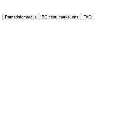
Garantija
Kvalitātes garantija
Pamatinformācija
EC riepu marķējums
FAQ
Ražotājs
Sailun
Ražošanas gads (DOT)
2025
Platums
165 mm
Augstums
70