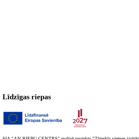
Run-flat
Nē
Radžotas
Nē
3PMSF (Alpu simbols)
Nē
Svars
9.245 kg
Līdzīgas riepas
SIA "AN RIEPU CENTRS" realizē projektu "Tīmekļa vietnes izstrāde 