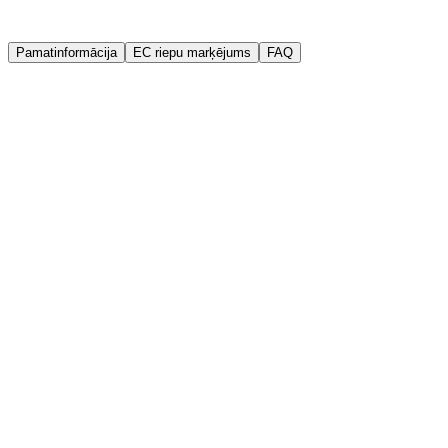
Garantija
Kvalitātes garantija
Pamatinformācija
EC riepu marķējums
FAQ
Ražotājs
Malatesta
Ražošanas gads (DOT)
2024
Platums
205 mm
Augstums
55