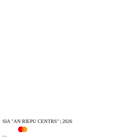
Riepu montāža
Riepu un disku glabāšana
Disku krāsošana
Disku remonts
Disku restaurācija
Disku valcēšana
Disku virpošana
Disku metināšana
Bremžu suportu krāsošana
Hroma noņemšana
Riepas
Vasaras riepas
Ziemas riepas
Vissezonas riepas
Riepu atlase pēc auto
Riepu kalkulators
SIA "AN RIEPU CENTRS" | 2026