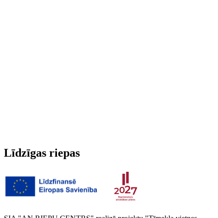
Run-flat
Nē
Radžotas
Nē
3PMSF (Alpu simbols)
Nē
Svars
8.54 kg
Līdzīgas riepas