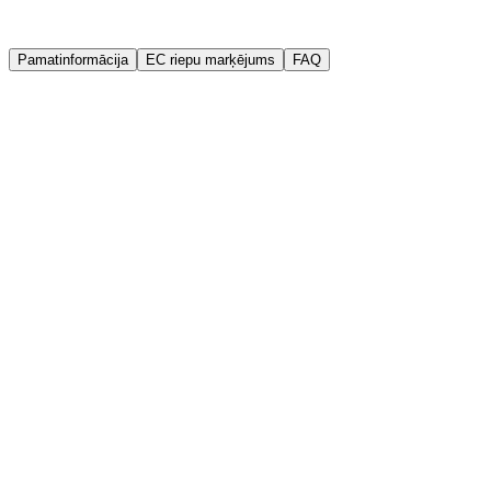
Garantija
Kvalitātes garantija
Pamatinformācija
EC riepu marķējums
FAQ
Ražotājs
Gt Radial
Ražošanas gads (DOT)
2023
Platums
195 mm
Augstums
70