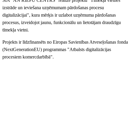
SIA "AN RIEPU CENTRS" realizē projektu "Tīmekļa vietnes
izstrāde un ieviešana uzņēmumam pārdošanas procesu
digitalizācijai", kura mērķis ir uzlabot uzņēmuma pārdošanas
procesus, izveidojot jaunu, funkcionālu un lietotājam draudzīgu
tīmekļa vietni.
Projekts ir līdzfinansēts no Eiropas Savienības Atveseļošanas fonda
(NextGenerationEU) programmas "Atbalsts digitalizācijas
procesiem komercdarbībā".
Dzirkaļu iela 44, Rīga
anriepas@anriepas.lv
67-38-50-58