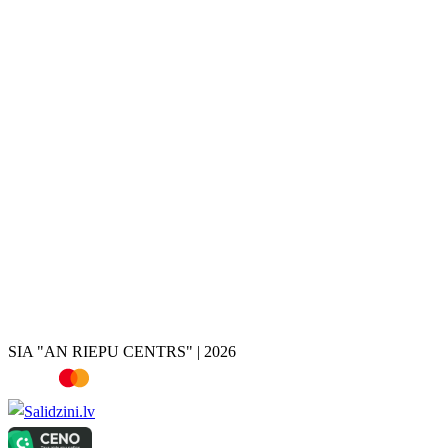
Disku krāsošana
Disku remonts
Disku restaurācija
Disku valcēšana
Disku virpošana
Disku metināšana
Bremžu suportu krāsošana
Hroma noņemšana
Riepas
Vasaras riepas
Ziemas riepas
Vissezonas riepas
Riepu atlase pēc auto
Riepu kalkulators
SIA "AN RIEPU CENTRS" | 2026
Televizori, Dārza nojumes, Dārza instrumenti, Rokas instrumenti, Ro