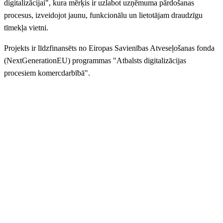
digitalizācijai", kura mērķis ir uzlabot uzņēmuma pārdošanas
procesus, izveidojot jaunu, funkcionālu un lietotājam draudzīgu
tīmekļa vietni.
Projekts ir līdzfinansēts no Eiropas Savienības Atveseļošanas fonda
(NextGenerationEU) programmas "Atbalsts digitalizācijas
procesiem komercdarbībā".
Dzirkaļu iela 44, Rīga
anriepas@anriepas.lv
67-38-50-58
+37126625569