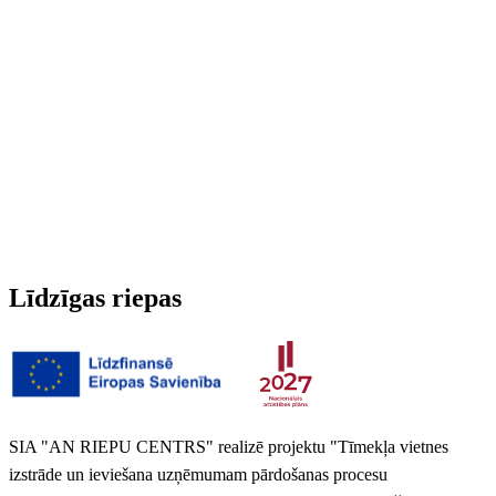
Radžotas
Nē
3PMSF (Alpu simbols)
Nē
Svars
6.927 kg
Līdzīgas riepas
SIA "AN RIEPU CENTRS" realizē projektu "Tīmekļa vietnes
izstrāde un ieviešana uzņēmumam pārdošanas procesu