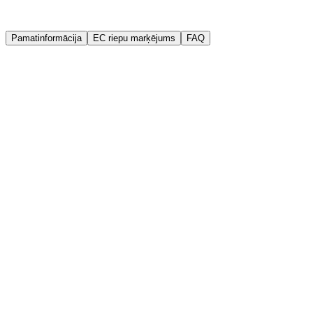
Garantija
Kvalitātes garantija
Pamatinformācija
EC riepu marķējums
FAQ
Ražotājs
Goodride
Ražošanas gads (DOT)
2025
Platums
185 mm
Augstums
65