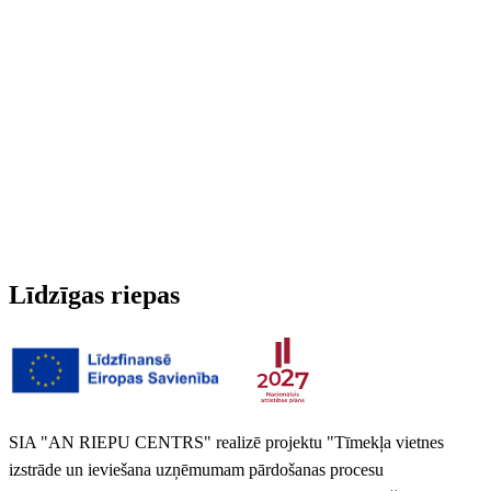
Radžotas
Nē
3PMSF (Alpu simbols)
Nē
Svars
5.87 kg
Līdzīgas riepas
SIA "AN RIEPU CENTRS" realizē projektu "Tīmekļa vietnes
izstrāde un ieviešana uzņēmumam pārdošanas procesu