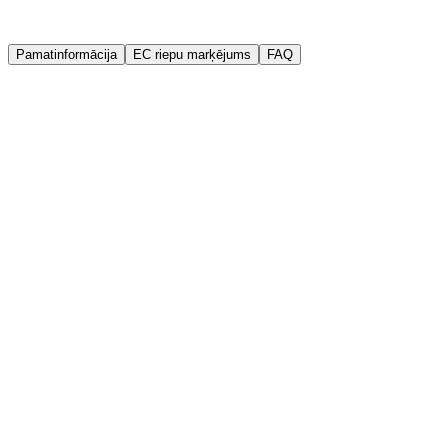
Garantija
Kvalitātes garantija
Pamatinformācija
EC riepu marķējums
FAQ
Ražotājs
Goodride
Ražošanas gads (DOT)
2024
Platums
165 mm
Augstums
60