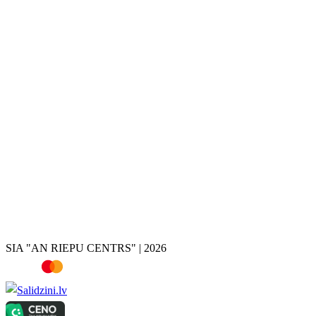
Disku krāsošana
Disku remonts
Disku restaurācija
Disku valcēšana
Disku virpošana
Disku metināšana
Bremžu suportu krāsošana
Hroma noņemšana
Riepas
Vasaras riepas
Ziemas riepas
Vissezonas riepas
Riepu atlase pēc auto
Riepu kalkulators
SIA "AN RIEPU CENTRS" | 2026
Televizori, Dārza nojumes, Dārza instrumenti, Rokas instrumenti, Ro