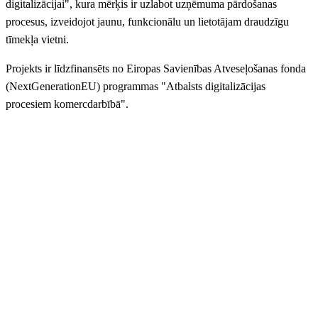
digitalizācijai", kura mērķis ir uzlabot uzņēmuma pārdošanas
procesus, izveidojot jaunu, funkcionālu un lietotājam draudzīgu
tīmekļa vietni.
Projekts ir līdzfinansēts no Eiropas Savienības Atveseļošanas fonda
(NextGenerationEU) programmas "Atbalsts digitalizācijas
procesiem komercdarbībā".
Dzirkaļu iela 44, Rīga
anriepas@anriepas.lv
67-38-50-58
+37126625569