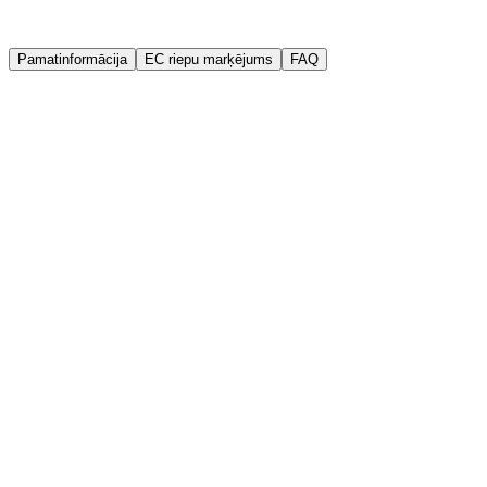
Garantija
Kvalitātes garantija
Pamatinformācija
EC riepu marķējums
FAQ
Ražotājs
Firemax
Ražošanas gads (DOT)
2026
Platums
195 mm
Augstums
65