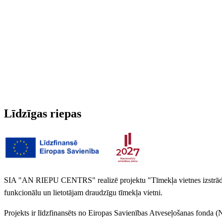
Run-flat
Nē
Radžotas
Nē
3PMSF (Alpu simbols)
Nē
Līdzīgas riepas
SIA "AN RIEPU CENTRS" realizē projektu "Tīmekļa vietnes izstrāde 
funkcionālu un lietotājam draudzīgu tīmekļa vietni.
Projekts ir līdzfinansēts no Eiropas Savienības Atveseļošanas fonda